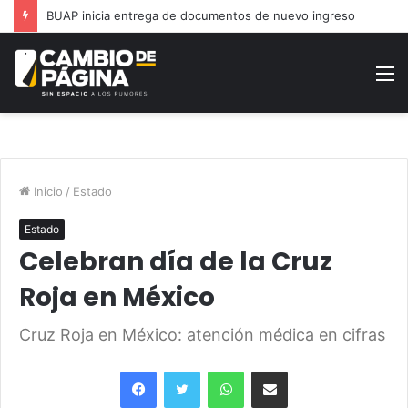
Moderniza Gobierno de la Ciudad alumbrado en Jardines San José
M
Inicio
/
Estado
Estado
Celebran día de la Cruz
Roja en México
Cruz Roja en México: atención médica en cifras
Facebook
Twitter
WhatsApp
Share via Email