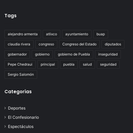
Tags
alejandro armenta
atlixco
ayuntamiento
buap
claudia rivera
congreso
Congreso del Estado
diputados
gobernador
gobierno
gobierno de Puebla
inseguridad
Pepe Chedraui
principal
puebla
salud
seguridad
Sergio Salomón
Categorías
Deportes
El Confesionario
Espectáculos