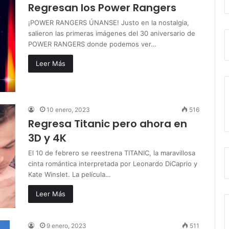
Regresan los Power Rangers
¡POWER RANGERS ÚNANSE! Justo en la nostalgia,
salieron las primeras imágenes del 30 aniversario de
POWER RANGERS donde podemos ver…
Leer Más
10 enero, 2023
516
Regresa Titanic pero ahora en
3D y 4K
El 10 de febrero se reestrena TITANIC, la maravillosa
cinta romántica interpretada por Leonardo DiCaprio y
Kate Winslet. La película…
Leer Más
9 enero, 2023
511