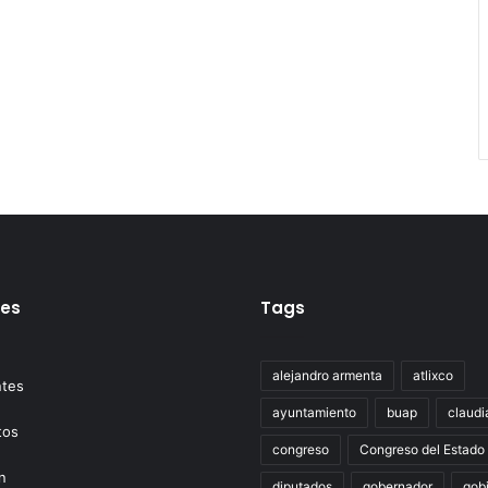
tes
Tags
alejandro armenta
atlixco
ayuntamiento
buap
claudi
congreso
Congreso del Estado
diputados
gobernador
gob