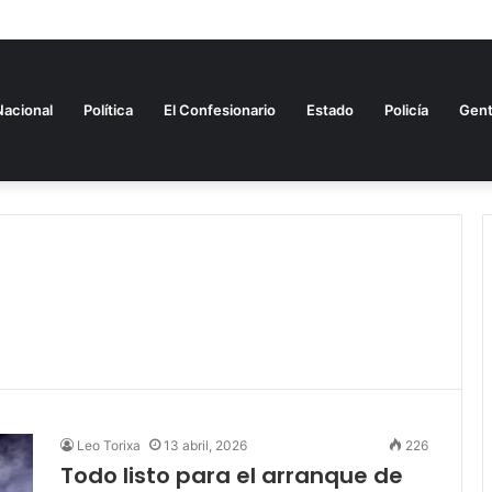
estudio sobre Alianza del Pacífico
Nacional
Política
El Confesionario
Estado
Policía
Gen
Leo Torixa
13 abril, 2026
226
Todo listo para el arranque de