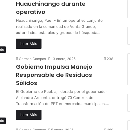
Huauchinango durante
operativo
Huauchinango, Pue. – En un operativo conjunto
realizado en la comunidad de Venta Grande,
autoridades estatales y grupos de búsqueda…
Leer Más
ado
German Campos
13 enero, 2026
238
Gobierno Impulsa Manejo
Responsable de Residuos
Sólidos
El Gobierno de Puebla, liderado por el gobernador
Alejandro Armenta, entregó 70 Centros de
Transformación de PET en mercados municipales,…
Leer Más
ado
German Campos
5 enero, 2026
269