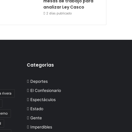
mesas de trabajo para
analizar Ley Casco
2 días publicado
Categorías
Deportes
El Confesionario
a rivera
Espectáculos
Estado
ierno
Gente
d
Imperdibles