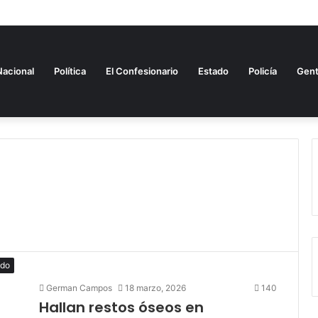
Nacional
Política
El Confesionario
Estado
Policía
Gen
ado
German Campos
18 marzo, 2026
140
Hallan restos óseos en