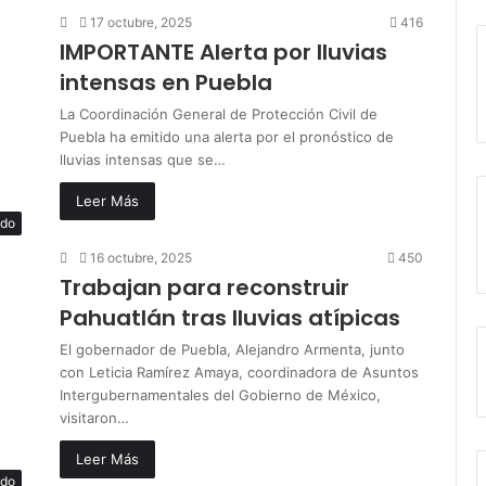
17 octubre, 2025
416
IMPORTANTE Alerta por lluvias
intensas en Puebla
La Coordinación General de Protección Civil de
Puebla ha emitido una alerta por el pronóstico de
lluvias intensas que se…
Leer Más
ado
16 octubre, 2025
450
Trabajan para reconstruir
Pahuatlán tras lluvias atípicas
El gobernador de Puebla, Alejandro Armenta, junto
con Leticia Ramírez Amaya, coordinadora de Asuntos
Intergubernamentales del Gobierno de México,
visitaron…
Leer Más
ado