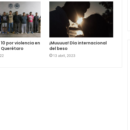
10 por violencia en
¡Muuuua! Día internacional
e Querétaro
del beso
022
13 abril, 2023