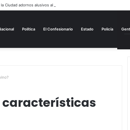
 la Ciudad adornos alusivos al mes patrio
Nacional
Política
El Confesionario
Estado
Policía
Gen
vino?
 características