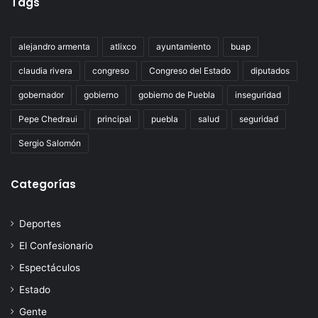
Tags
alejandro armenta
atlixco
ayuntamiento
buap
claudia rivera
congreso
Congreso del Estado
diputados
gobernador
gobierno
gobierno de Puebla
inseguridad
Pepe Chedraui
principal
puebla
salud
seguridad
Sergio Salomón
Categorías
Deportes
El Confesionario
Espectáculos
Estado
Gente