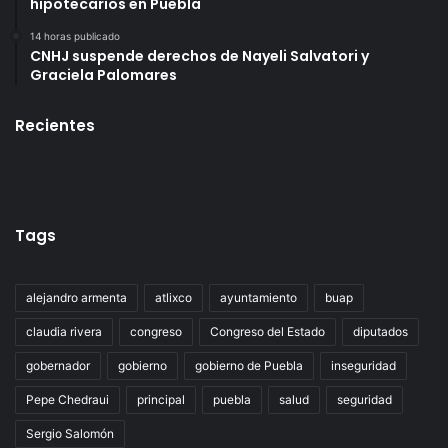
hipotecarios en Puebla
14 horas publicado
CNHJ suspende derechos de Nayeli Salvatori y
Graciela Palomares
Recientes
Tags
alejandro armenta
atlixco
ayuntamiento
buap
claudia rivera
congreso
Congreso del Estado
diputados
gobernador
gobierno
gobierno de Puebla
inseguridad
Pepe Chedraui
principal
puebla
salud
seguridad
Sergio Salomón