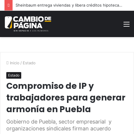
Sheinbaum entrega viviendas y libera créditos hipotecarios en Puebla
M
Inicio
/
Estado
Estado
Compromiso de IP y
trabajadores para generar
armonía en Puebla
Gobierno de Puebla, sector empresarial y
organizaciones sindicales firman acuerdo