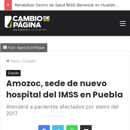
Rehabilitan Centro de Salud IMSS-Bienestar en Huatlatlauca
M
Foto: Agencia Enfoque
Inicio
/
Estado
Estado
Amozoc, sede de nuevo
hospital del IMSS en Puebla
Atenderá a pacientes afectados por sismo del
2017
Facebook
Twitter
WhatsApp
Share via Email