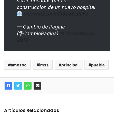
serán donadas para la
construcción de un nuevo hospital
pic.twitter.com/J3VdSkdaFe
— Cambio de Página
(@CambioPagina)
11 de marzo de
2019
amozoc
imss
principal
puebla
Artículos Relacionados