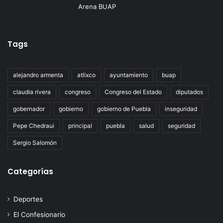
Tags
alejandro armenta
atlixco
ayuntamiento
buap
claudia rivera
congreso
Congreso del Estado
diputados
gobernador
gobierno
gobierno de Puebla
inseguridad
Pepe Chedraui
principal
puebla
salud
seguridad
Sergio Salomón
Categorías
Deportes
El Confesionario