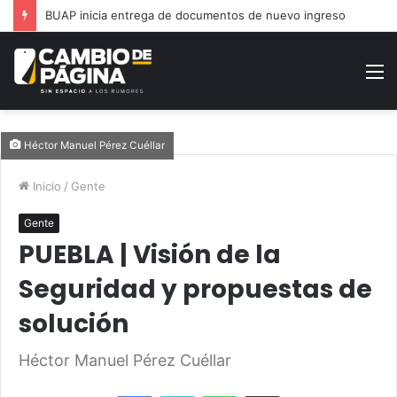
Moderniza Gobierno de la Ciudad alumbrado en Jardines San José
M
Héctor Manuel Pérez Cuéllar
Inicio
/
Gente
Gente
PUEBLA | Visión de la
Seguridad y propuestas de
solución
Héctor Manuel Pérez Cuéllar
Facebook
Twitter
WhatsApp
Share via Email