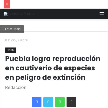
M
Foto: Oficial
Inicio
/
Gente
Gente
Puebla logra reproducción
en cautiverio de especies
en peligro de extinción
Redacción
Facebook
Twitter
WhatsApp
Share via Email