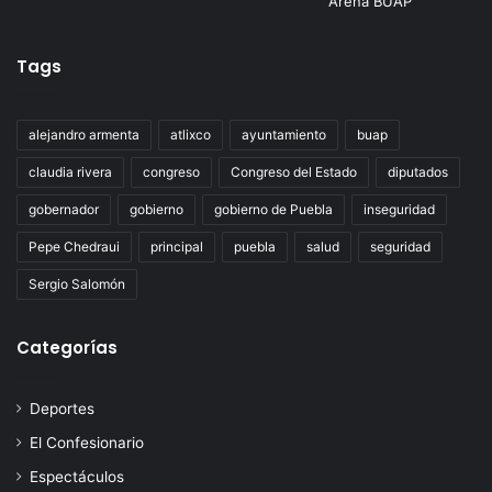
Tags
alejandro armenta
atlixco
ayuntamiento
buap
claudia rivera
congreso
Congreso del Estado
diputados
gobernador
gobierno
gobierno de Puebla
inseguridad
Pepe Chedraui
principal
puebla
salud
seguridad
Sergio Salomón
Categorías
Deportes
El Confesionario
Espectáculos