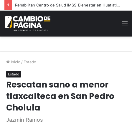
Rehabilitan Centro de Salud IMSS-Bienestar en Huatlatlauca
M
Inicio
/
Estado
Estado
Rescatan sano a menor
tlaxcalteca en San Pedro
Cholula
Jazmín Ramos
Facebook
Twitter
WhatsApp
Share via Email