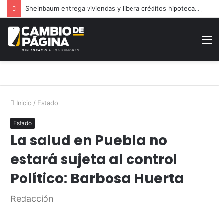
Sheinbaum entrega viviendas y libera créditos hipotecarios en Puebla
M
Inicio
/
Estado
Estado
La salud en Puebla no
estará sujeta al control
Político: Barbosa Huerta
Redacción
Facebook
Twitter
WhatsApp
Share via Email