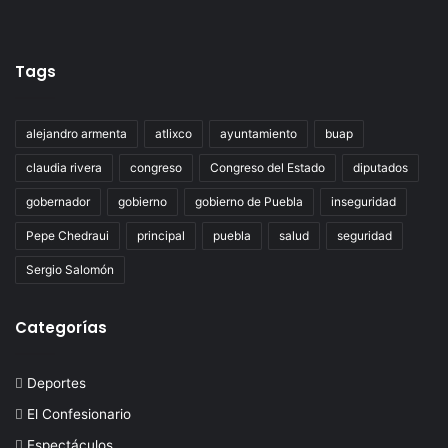
Tags
alejandro armenta
atlixco
ayuntamiento
buap
claudia rivera
congreso
Congreso del Estado
diputados
gobernador
gobierno
gobierno de Puebla
inseguridad
Pepe Chedraui
principal
puebla
salud
seguridad
Sergio Salomón
Categorías
Deportes
El Confesionario
Espectáculos