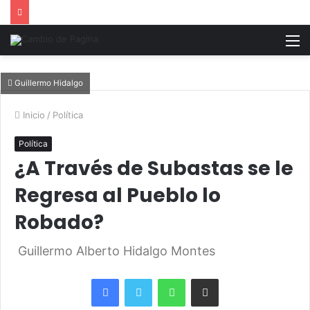
M
Guillermo Hidalgo
Inicio
/
Política
Política
¿A Través de Subastas se le
Regresa al Pueblo lo
Robado?
Guillermo Alberto Hidalgo Montes
Facebook
Twitter
WhatsApp
Share via Email