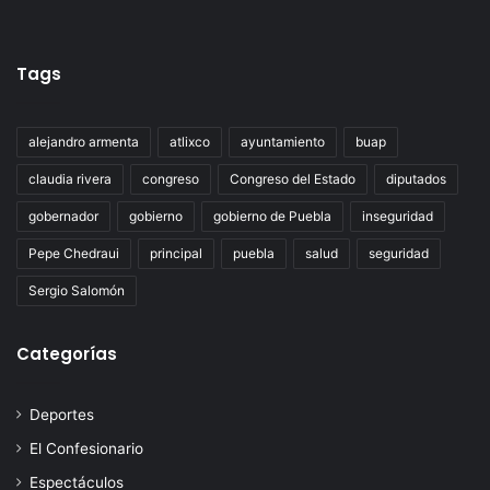
Tags
alejandro armenta
atlixco
ayuntamiento
buap
claudia rivera
congreso
Congreso del Estado
diputados
gobernador
gobierno
gobierno de Puebla
inseguridad
Pepe Chedraui
principal
puebla
salud
seguridad
Sergio Salomón
Categorías
Deportes
El Confesionario
Espectáculos