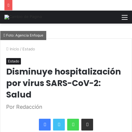
M
Foto: Agencia Enfoque
Inicio
/
Estado
Estado
Disminuye hospitalización
por virus SARS-CoV-2:
Salud
Por Redacción
Facebook
Twitter
WhatsApp
Share via Email