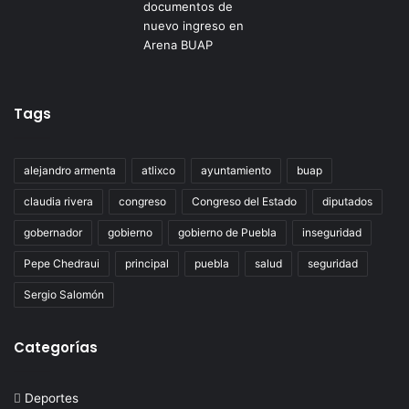
Tags
alejandro armenta
atlixco
ayuntamiento
buap
claudia rivera
congreso
Congreso del Estado
diputados
gobernador
gobierno
gobierno de Puebla
inseguridad
Pepe Chedraui
principal
puebla
salud
seguridad
Sergio Salomón
Categorías
Deportes