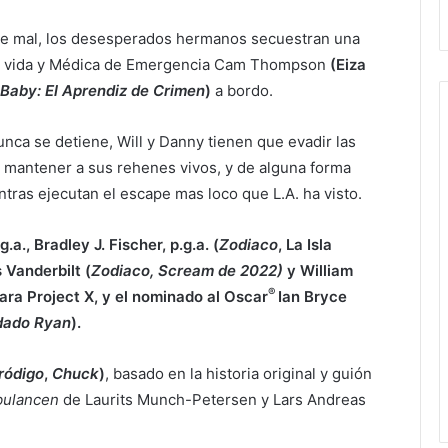
e mal, los desesperados hermanos secuestran una
 la vida y Médica de Emergencia Cam Thompson
(Eiza
Baby: El Aprendiz de Crimen
)
a bordo.
ca se detiene, Will y Danny tienen que evadir las
d, mantener a sus rehenes vivos, y de alguna forma
ntras ejecutan el escape mas loco que L.A. ha visto.
.a., Bradley J. Fischer, p.g.a. (
Zodiaco
, La Isla
 Vanderbilt (
Zodiaco, Scream de 2022)
y William
®
para Project X, y el nominado al Oscar
Ian Bryce
ldado Ryan
).
pródigo
,
Chuck
)
, basado en la historia original y guión
ulancen
de Laurits Munch-Petersen y Lars Andreas