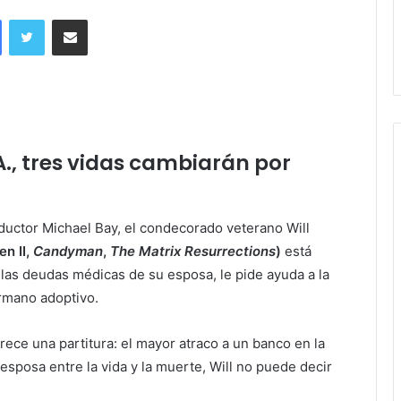
Facebook
Twitter
Share via Email
.A., tres vidas cambiarán por
ductor Michael Bay, el condecorado veterano Will
n II,
Candyman
,
The Matrix Resurrections
)
está
las deudas médicas de su esposa, le pide ayuda a la
rmano adoptivo.
rece una partitura: el mayor atraco a un banco en la
sposa entre la vida y la muerte, Will no puede decir