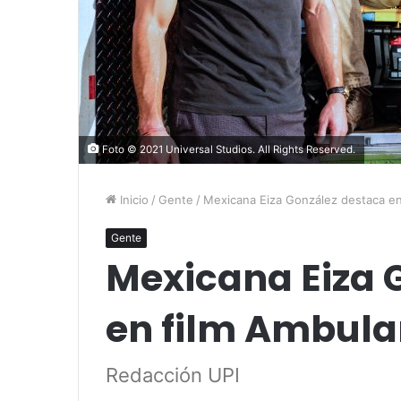
Foto © 2021 Universal Studios. All Rights Reserved.
Inicio
/
Gente
/
Mexicana Eiza González destaca en
Gente
Mexicana Eiza 
en film Ambula
Redacción UPI