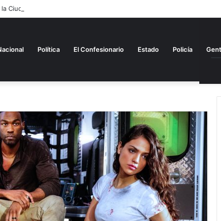
 la Ciudad adornos alusivos al mes patrio
Nacional
Política
El Confesionario
Estado
Policía
Gen