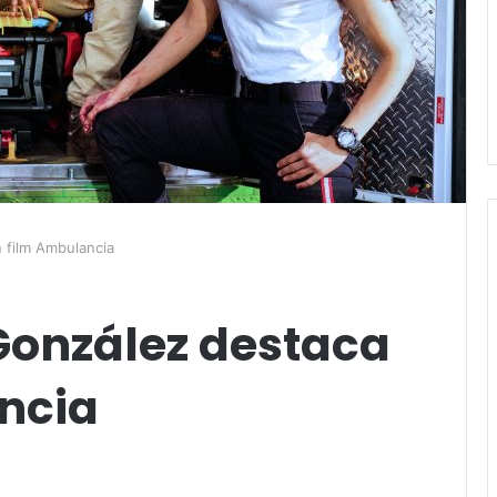
 film Ambulancia
González destaca
ncia