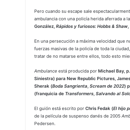
Pero cuando su escape sale espectacularment
ambulancia con una policía herida aferrada a
González,
Rápidos y furiosos: Hobbs & Shaw
,
En una persecución a máxima velocidad que nun
fuerzas masivas de la policía de toda la ciuda
tratar de no matarse entre ellos, todo esto mie
Ambulance
está producida por
Michael Bay, p.g
Siniestra) para New Republic Pictures, James
Sherak (
Boda Sangrienta
,
Scream de 2022
) 
(franquicia de
Transformers
,
Salvando al So
El guión está escrito por
Chris Fedak (
El hijo 
de la película de suspenso danés de 2005
Amb
Pedersen.