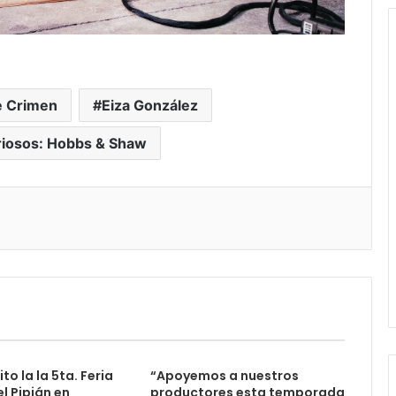
e Crimen
Eiza González
riosos: Hobbs & Shaw
to la la 5ta. Feria
“Apoyemos a nuestros
el Pipián en
productores esta temporada