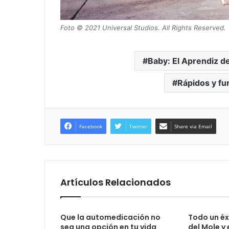
Foto © 2021 Universal Studios. All Rights Reserved.
Baby: El Aprendiz d
Rápidos y fu
Facebook
Twitter
Share via Email
Artículos Relacionados
Que la automedicación no
Todo un éxi
sea una opción en tu vida
del Mole y 