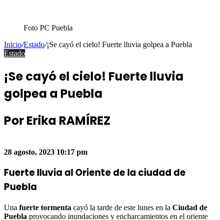
Foto PC Puebla
Inicio
/
Estado
/
¡Se cayó el cielo! Fuerte lluvia golpea a Puebla
Estado
¡Se cayó el cielo! Fuerte lluvia
golpea a Puebla
Por Erika RAMÍREZ
Facebook
Twitter
WhatsApp
Share
via
28 agosto, 2023
10:17 pm
Email
Fuerte lluvia al Oriente de la ciudad de
Puebla
Una
fuerte tormenta
cayó la tarde de este lunes en la
Ciudad de
Puebla
provocando inundaciones y encharcamientos en el oriente