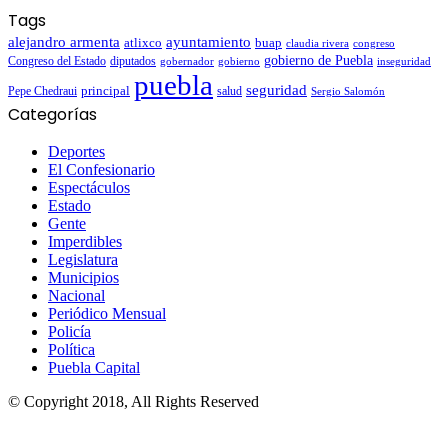
Tags
alejandro armenta
ayuntamiento
atlixco
buap
claudia rivera
congreso
gobierno de Puebla
Congreso del Estado
diputados
gobernador
gobierno
inseguridad
puebla
seguridad
Pepe Chedraui
principal
salud
Sergio Salomón
Categorías
Deportes
El Confesionario
Espectáculos
Estado
Gente
Imperdibles
Legislatura
Municipios
Nacional
Periódico Mensual
Policía
Política
Puebla Capital
© Copyright 2018, All Rights Reserved
Facebook
Twitter
WhatsApp
Telegram
Back