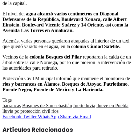
de la capital.
El nivel del
agua alcanzó varios centímetros en Diagonal
Defensores de la República, Boulevard Xonaca, calle Albert
Einstein, Boulevard Vicente Suárez y 14 Oriente, así como la
Avenida Las Torres en Amalucan.
Además, varias personas quedaron atrapadas al interior de un taxi
que quedó varado en el agua, en la
colonia Ciudad Satélite.
Vecinos de la
colonia Bosques del Pilar
reportaron la caída de un
árbol sobre la calle Noruega, por lo que pideron la intervención de
las autoridades para retirarlo.
Protección Civil Municipal informó que mantiene el monitoreo de
ríos y barrancas en Álamos, Bosques de Atoyac, Patriotismo,
Puente Negro, Puente de México y La Hacienda.
Tags
barrancas
Bosques de San sebastián
fuerte luvia
llueve en Puebla
lluvia
pc
protección civil
ríos
Facebook
Twitter
WhatsApp
Share
Facebook
Twitter
WhatsApp
Share via Email
via
Email
Artículos Relacionados