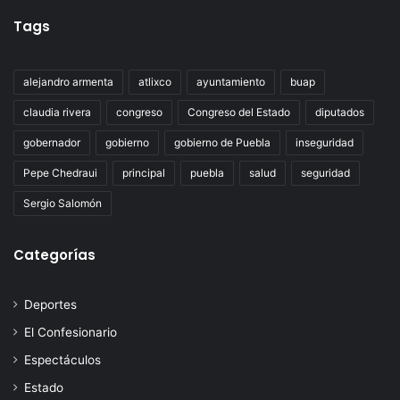
Tags
alejandro armenta
atlixco
ayuntamiento
buap
claudia rivera
congreso
Congreso del Estado
diputados
gobernador
gobierno
gobierno de Puebla
inseguridad
Pepe Chedraui
principal
puebla
salud
seguridad
Sergio Salomón
Categorías
Deportes
El Confesionario
Espectáculos
Estado