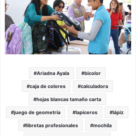
Ariadna Ayala
bicolor
caja de colores
calculadora
hojas blancas tamaño carta
juego de geometría
lapiceros
lápiz
libretas profesionales
mochila