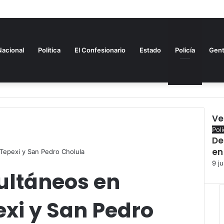
Nacional
Política
El Confesionario
Estado
Policía
Gen
Ve
Clo
Poli
De
en
Tepexi y San Pedro Cholula
9 ju
ultáneos en
xi y San Pedro