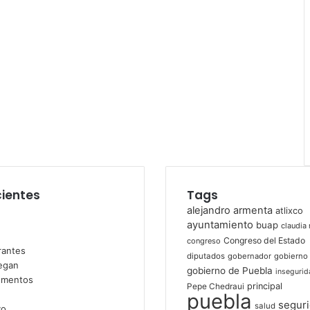
ientes
Tags
alejandro armenta
atlixco
ayuntamiento
buap
claudia 
Congreso del Estado
congreso
diputados
gobernador
gobierno
gobierno de Puebla
insegurid
principal
Pepe Chedraui
puebla
segur
salud