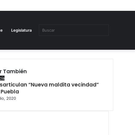
Buscar
te
Legislatura
r También
se
cía
sarticulan “Nueva maldita vecindad”
 Puebla
lio, 2020