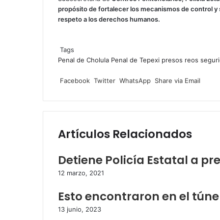
propósito de fortalecer los mecanismos de control y 
respeto a los derechos humanos.
Tags
Penal de Cholula
Penal de Tepexi
presos
reos
segur
Facebook
Twitter
WhatsApp
Share
via
Facebook
Twitter
WhatsApp
Share via Email
Email
Artículos Relacionados
Detiene Policía Estatal a p
12 marzo, 2021
Esto encontraron en el túne
13 junio, 2023