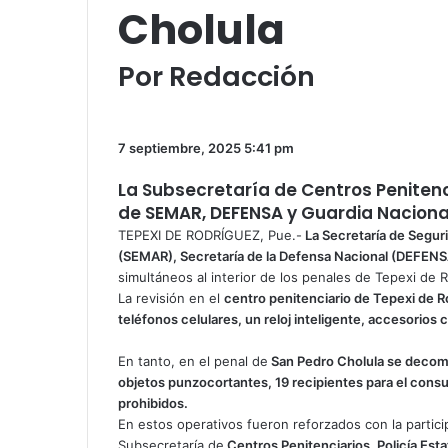
Cholula
Por Redacción
Facebook
Twitter
WhatsApp
Share
via
Email
7 septiembre, 2025
5:41 pm
La Subsecretaría de Centros Penitenc
de SEMAR, DEFENSA y Guardia Naciona
TEPEXI DE RODRÍGUEZ, Pue.-
La Secretaría de Seguri
(SEMAR), Secretaría de la Defensa Nacional (DEFENSA
simultáneos al interior de los penales de Tepexi de 
La revisión en el
centro penitenciario de Tepexi de R
teléfonos celulares, un reloj inteligente, accesorios
En tanto, en el penal de
San Pedro Cholula se decomi
objetos punzocortantes, 19 recipientes para el consum
prohibidos.
En estos operativos fueron reforzados con la particip
Subsecretaría de
Centros Penitenciarios, Policía Esta