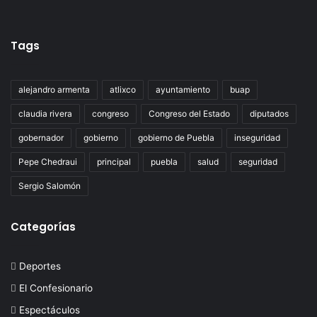
Tags
alejandro armenta
atlixco
ayuntamiento
buap
claudia rivera
congreso
Congreso del Estado
diputados
gobernador
gobierno
gobierno de Puebla
inseguridad
Pepe Chedraui
principal
puebla
salud
seguridad
Sergio Salomón
Categorías
Deportes
El Confesionario
Espectáculos