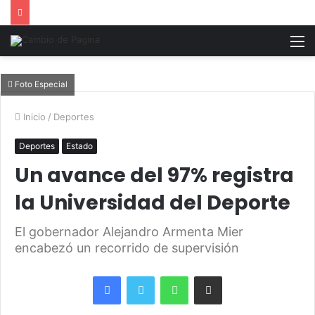
M
Foto Especial
Inicio
/
Deportes
Deportes
Estado
Un avance del 97% registra
la Universidad del Deporte
El gobernador Alejandro Armenta Mier
encabezó un recorrido de supervisión
Facebook
Twitter
WhatsApp
Share via Email