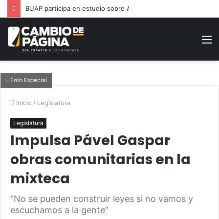
BUAP participa en estudio sobre Alianza del Pacífico
M
Foto Especial
Inicio
/
Legislatura
Legislatura
Impulsa Pável Gaspar
obras comunitarias en la
mixteca
“No se pueden construir leyes si no vamos y
escuchamos a la gente”