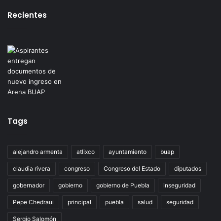
Recientes
Tags
alejandro armenta
atlixco
ayuntamiento
buap
claudia rivera
congreso
Congreso del Estado
diputados
gobernador
gobierno
gobierno de Puebla
inseguridad
Pepe Chedraui
principal
puebla
salud
seguridad
Sergio Salomón