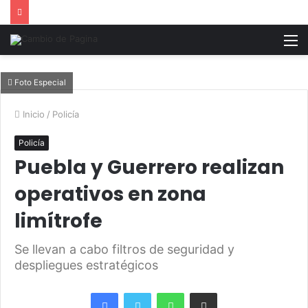
M
Foto Especial
Inicio
/
Policía
Policía
Puebla y Guerrero realizan
operativos en zona
limítrofe
Se llevan a cabo filtros de seguridad y
despliegues estratégicos
Facebook
Twitter
WhatsApp
Share via Email