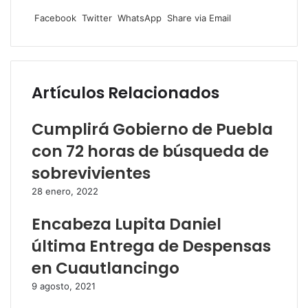
Facebook
Twitter
WhatsApp
Share
via
Facebook
Twitter
WhatsApp
Share via Email
Email
Artículos Relacionados
Cumplirá Gobierno de Puebla
con 72 horas de búsqueda de
sobrevivientes
28 enero, 2022
Encabeza Lupita Daniel
última Entrega de Despensas
en Cuautlancingo
9 agosto, 2021