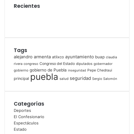
Recientes
Tags
alejandro armenta
ayuntamiento
atlixco
buap
claudia
Congreso del Estado
rivera
congreso
diputados
gobernador
gobierno de Puebla
gobierno
Pepe Chedraui
inseguridad
puebla
seguridad
principal
salud
Sergio Salomón
Categorías
Deportes
El Confesionario
Espectáculos
Estado