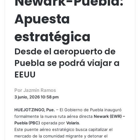
Newark-Puebla:
Apuesta
estratégica
Desde el aeropuerto de
Puebla se podrá viajar a
EEUU
Facebook
Twitter
WhatsApp
Share
Por Jazmín Ramos
via
Email
3 junio, 2026
10:58 pm
HUEJOTZINGO, Pue.
– El Gobierno de Puebla inauguró
formalmente la nueva ruta aérea directa
Newark (EWR) –
Puebla (PBC)
operada por
Volaris
.
Este puente aéreo estratégico busca capitalizar el
mercado de la comunidad migrante y detonar el