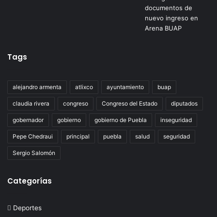
Tags
alejandro armenta
atlixco
ayuntamiento
buap
claudia rivera
congreso
Congreso del Estado
diputados
gobernador
gobierno
gobierno de Puebla
inseguridad
Pepe Chedraui
principal
puebla
salud
seguridad
Sergio Salomón
Categorías
Deportes