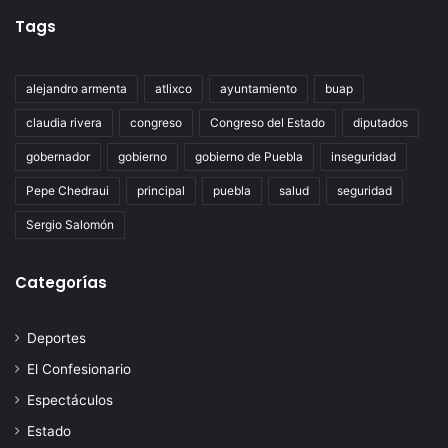
Tags
alejandro armenta
atlixco
ayuntamiento
buap
claudia rivera
congreso
Congreso del Estado
diputados
gobernador
gobierno
gobierno de Puebla
inseguridad
Pepe Chedraui
principal
puebla
salud
seguridad
Sergio Salomón
Categorías
Deportes
El Confesionario
Espectáculos
Estado