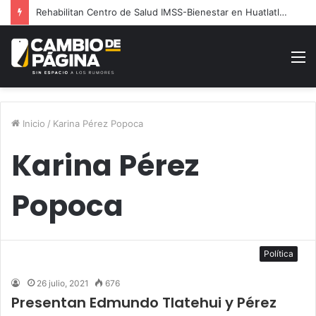
Rehabilitan Centro de Salud IMSS-Bienestar en Huatlatlauca
M
Inicio
/
Karina Pérez Popoca
Karina Pérez
Popoca
Política
26 julio, 2021
676
Presentan Edmundo Tlatehui y Pérez