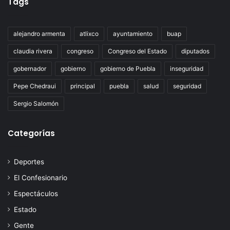
Tags
alejandro armenta
atlixco
ayuntamiento
buap
claudia rivera
congreso
Congreso del Estado
diputados
gobernador
gobierno
gobierno de Puebla
inseguridad
Pepe Chedraui
principal
puebla
salud
seguridad
Sergio Salomón
Categorías
Deportes
El Confesionario
Espectáculos
Estado
Gente