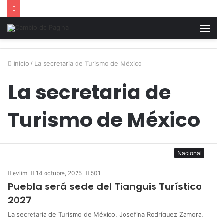
M
Inicio
/
La secretaria de Turismo de México
La secretaria de
Turismo de México
Nacional
evlim
14 octubre, 2025
501
Puebla será sede del Tianguis Turístico
2027
La secretaria de Turismo de México, Josefina Rodríguez Zamora,