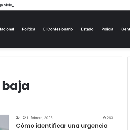
 viviendas y libera créditos hipotecarios en Puebla
Nacional
Política
El Confesionario
Estado
Policía
Gen
 baja
11 febrero, 2025
263
Cómo identificar una urgencia