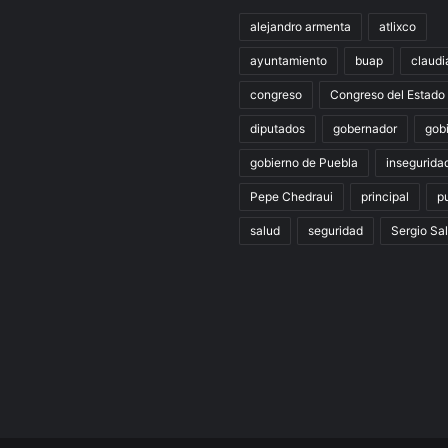
alejandro armenta
atlixco
ayuntamiento
buap
claudi
congreso
Congreso del Estado
diputados
gobernador
gob
gobierno de Puebla
insegurida
Pepe Chedraui
principal
p
salud
seguridad
Sergio Sa