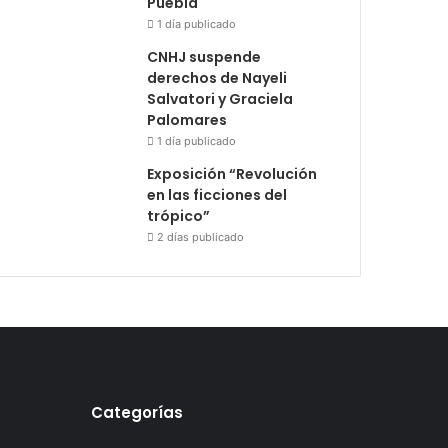
Puebla
1 día publicado
CNHJ suspende
derechos de Nayeli
Salvatori y Graciela
Palomares
1 día publicado
Exposición “Revolución
en las ficciones del
trópico”
2 días publicado
Categorías