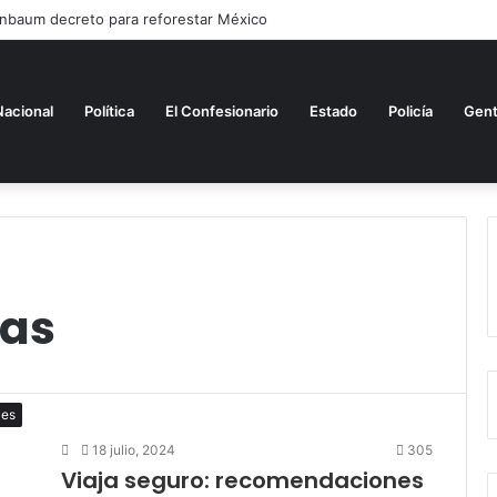
inbaum decreto para reforestar México
Nacional
Política
El Confesionario
Estado
Policía
Gen
tas
les
18 julio, 2024
305
Viaja seguro: recomendaciones