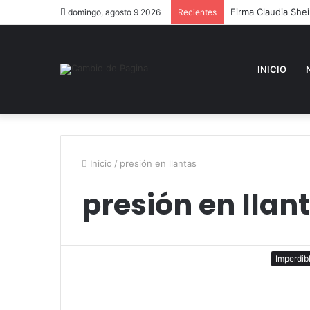
Firma Claudia She
domingo, agosto 9 2026
Recientes
INICIO
Inicio
/
presión en llantas
presión en llan
Imperdib