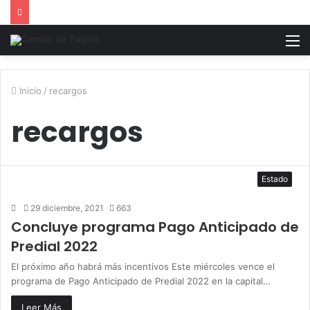
M
Inicio
/
recargos
recargos
Estado
29 diciembre, 2021
663
Concluye programa Pago Anticipado de
Predial 2022
El próximo año habrá más incentivos Este miércoles vence el
programa de Pago Anticipado de Predial 2022 en la capital…
Leer Más