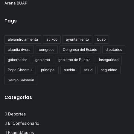
Tags
alejandro armenta
atlixco
ayuntamiento
buap
claudia rivera
congreso
Congreso del Estado
diputados
gobernador
gobierno
gobierno de Puebla
inseguridad
Pepe Chedraui
principal
puebla
salud
seguridad
Sergio Salomón
Categorías
Deportes
El Confesionario
Espectáculos