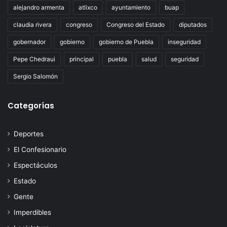
alejandro armenta
atlixco
ayuntamiento
buap
claudia rivera
congreso
Congreso del Estado
diputados
gobernador
gobierno
gobierno de Puebla
inseguridad
Pepe Chedraui
principal
puebla
salud
seguridad
Sergio Salomón
Categorías
Deportes
El Confesionario
Espectáculos
Estado
Gente
Imperdibles