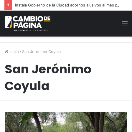
Instala Gobierno de la Ciudad adornos alusivos al mes patrio
M
Inicio
/
San Jerónimo Coyula
San Jerónimo
Coyula