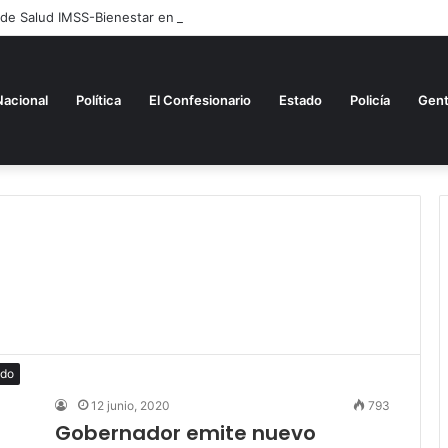
 de Salud IMSS-Bienestar en Huatlatlauca
Nacional
Política
El Confesionario
Estado
Policía
Gen
ado
12 junio, 2020
793
Gobernador emite nuevo