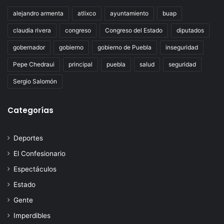
alejandro armenta
atlixco
ayuntamiento
buap
claudia rivera
congreso
Congreso del Estado
diputados
gobernador
gobierno
gobierno de Puebla
inseguridad
Pepe Chedraui
principal
puebla
salud
seguridad
Sergio Salomón
Categorías
Deportes
El Confesionario
Espectáculos
Estado
Gente
Imperdibles