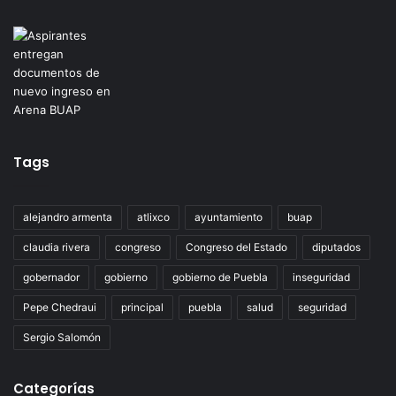
Tags
alejandro armenta
atlixco
ayuntamiento
buap
claudia rivera
congreso
Congreso del Estado
diputados
gobernador
gobierno
gobierno de Puebla
inseguridad
Pepe Chedraui
principal
puebla
salud
seguridad
Sergio Salomón
Categorías