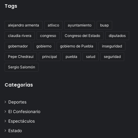
Tags
alejandro armenta
atlixco
ayuntamiento
buap
claudia rivera
congreso
Congreso del Estado
diputados
gobernador
gobierno
gobierno de Puebla
inseguridad
Pepe Chedraui
principal
puebla
salud
seguridad
Sergio Salomón
Categorías
Deportes
El Confesionario
Espectáculos
Estado