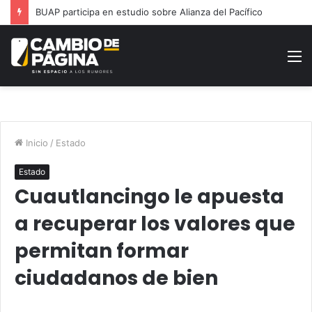
Promueve diputado Roberto Zataráin iniciativa para fortalecer la salud mental
M
Inicio
/
Estado
Estado
Cuautlancingo le apuesta
a recuperar los valores que
permitan formar
ciudadanos de bien
Facebook
Twitter
WhatsApp
Share via Email