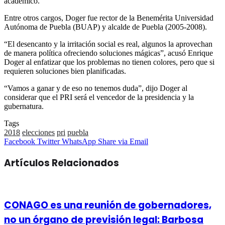
académico.
Entre otros cargos, Doger fue rector de la Benemérita Universidad
Autónoma de Puebla (BUAP) y alcalde de Puebla (2005-2008).
“El desencanto y la irritación social es real, algunos la aprovechan
de manera política ofreciendo soluciones mágicas”, acusó Enrique
Doger al enfatizar que los problemas no tienen colores, pero que si
requieren soluciones bien planificadas.
“Vamos a ganar y de eso no tenemos duda”, dijo Doger al
considerar que el PRI será el vencedor de la presidencia y la
gubernatura.
Tags
2018
elecciones
pri
puebla
Facebook
Twitter
WhatsApp
Share
Facebook
Twitter
WhatsApp
Share via Email
via
Email
Artículos Relacionados
CONAGO es una reunión de gobernadores,
no un órgano de previsión legal: Barbosa