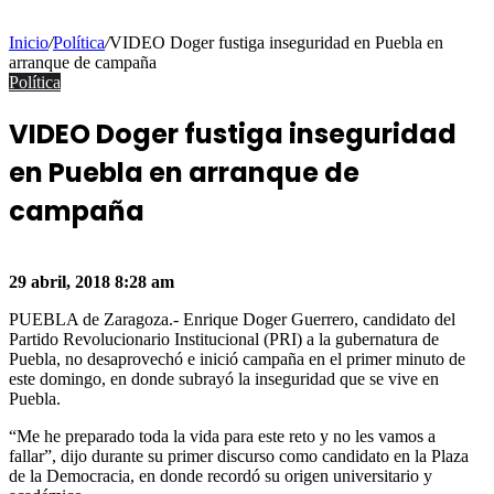
Inicio
/
Política
/
VIDEO Doger fustiga inseguridad en Puebla en
arranque de campaña
Política
VIDEO Doger fustiga inseguridad
en Puebla en arranque de
campaña
Facebook
Twitter
WhatsApp
Share
via
29 abril, 2018
8:28 am
Email
PUEBLA de Zaragoza.- Enrique Doger Guerrero, candidato del
Partido Revolucionario Institucional (PRI) a la gubernatura de
Puebla, no desaprovechó e inició campaña en el primer minuto de
este domingo, en donde subrayó la inseguridad que se vive en
Puebla.
“Me he preparado toda la vida para este reto y no les vamos a
fallar”, dijo durante su primer discurso como candidato en la Plaza
de la Democracia, en donde recordó su origen universitario y