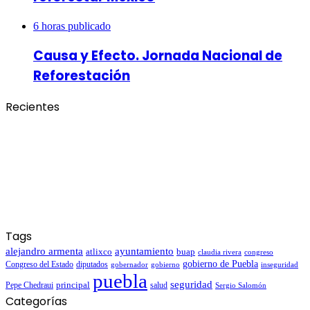
6 horas publicado
Causa y Efecto. Jornada Nacional de
Reforestación
Recientes
Tags
alejandro armenta
ayuntamiento
atlixco
buap
claudia rivera
congreso
gobierno de Puebla
Congreso del Estado
diputados
gobernador
gobierno
inseguridad
puebla
seguridad
Pepe Chedraui
principal
salud
Sergio Salomón
Categorías