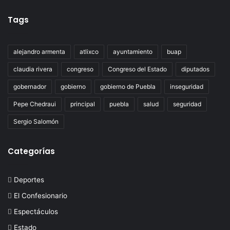
Tags
alejandro armenta
atlixco
ayuntamiento
buap
claudia rivera
congreso
Congreso del Estado
diputados
gobernador
gobierno
gobierno de Puebla
inseguridad
Pepe Chedraui
principal
puebla
salud
seguridad
Sergio Salomón
Categorías
Deportes
El Confesionario
Espectáculos
Estado