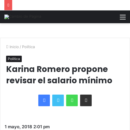
M
Inicio
/
Política
Política
Karina Romero propone
revisar el salario mínimo
Facebook
Twitter
WhatsApp
Share via Email
1 mayo, 2018
2:01 pm