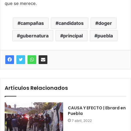
que se merece.
campañas
candidatos
doger
gubernatura
principal
puebla
Artículos Relacionados
CAUSA Y EFECTO | Ebrard en
Puebla
7 abril, 2022