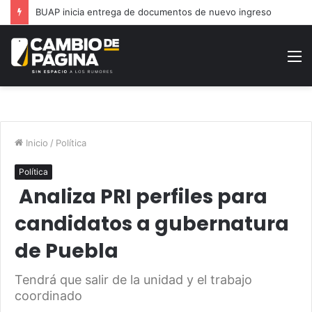
Moderniza Gobierno de la Ciudad alumbrado en Jardines San José
M
Inicio
/
Política
Política
Analiza PRI perfiles para
candidatos a gubernatura
de Puebla
Tendrá que salir de la unidad y el trabajo
coordinado