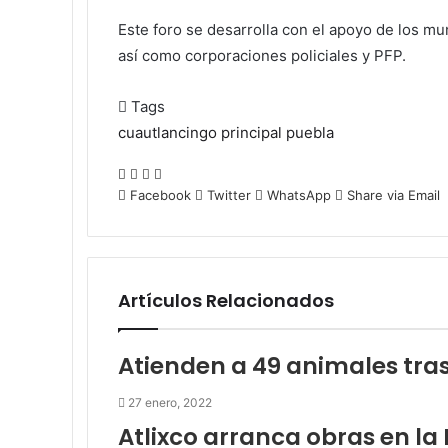
Este foro se desarrolla con el apoyo de los m
así como corporaciones policiales y PFP.
Tags
cuautlancingo
principal
puebla
Facebook
Twitter
WhatsApp
Share
via
Facebook
Twitter
WhatsApp
Share via Email
Email
Artículos Relacionados
Atienden a 49 animales tras
27 enero, 2022
Atlixco arranca obras en 