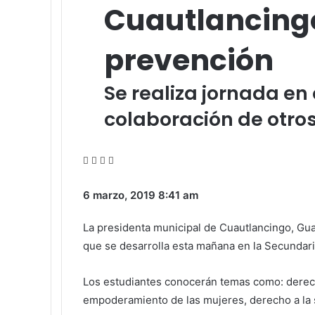
Cuautlancingo
prevención
Se realiza jornada en
colaboración de otro
Facebook
Twitter
WhatsApp
Share
via
Email
6 marzo, 2019
8:41 am
La presidenta municipal de Cuautlancingo, Guad
que se desarrolla esta mañana en la Secundari
Los estudiantes conocerán temas como: derecho
empoderamiento de las mujeres, derecho a la sa