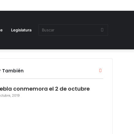
Buscar
te
Legislatura
Close
r También
ebla conmemora el 2 de octubre
octubre, 2019