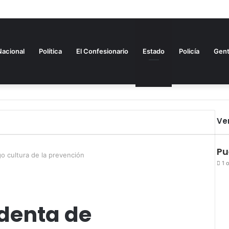
Nacional
Política
El Confesionario
Estado
Policía
Gen
Ve
Pu
o cultura de la prevención
1 
denta de