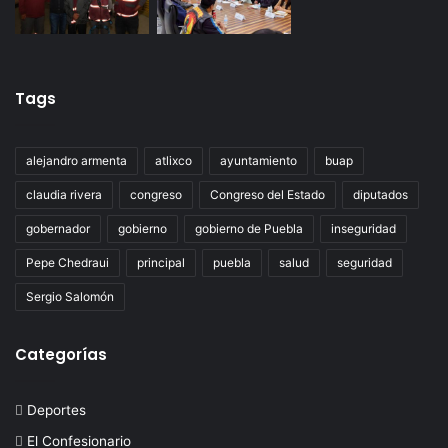
Tags
alejandro armenta
atlixco
ayuntamiento
buap
claudia rivera
congreso
Congreso del Estado
diputados
gobernador
gobierno
gobierno de Puebla
inseguridad
Pepe Chedraui
principal
puebla
salud
seguridad
Sergio Salomón
Categorías
Deportes
El Confesionario