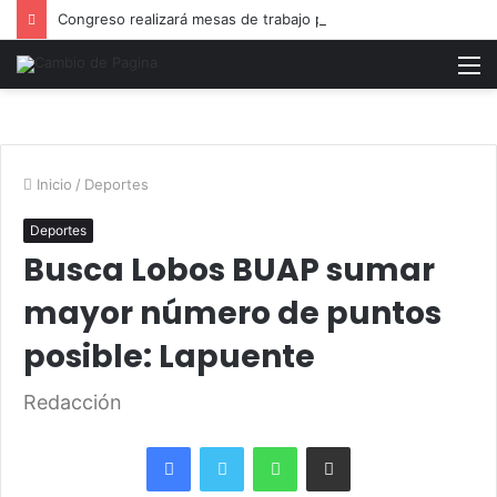
Congreso realizará mesas de trabajo para analizar Ley Casco
M
Inicio
/
Deportes
Deportes
Busca Lobos BUAP sumar
mayor número de puntos
posible: Lapuente
Redacción
Facebook
Twitter
WhatsApp
Share via Email