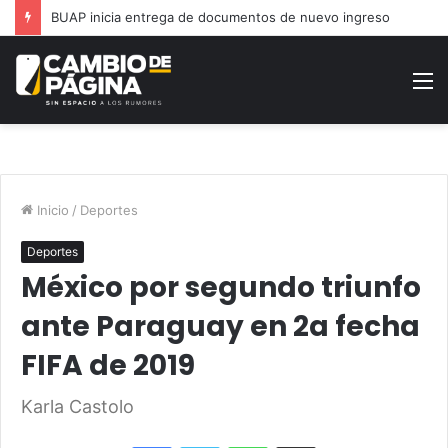
BUAP inicia entrega de documentos de nuevo ingreso
M
Inicio
/
Deportes
Deportes
México por segundo triunfo
ante Paraguay en 2a fecha
FIFA de 2019
Karla Castolo
Facebook
Twitter
WhatsApp
Share via Email