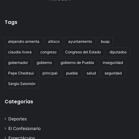
Tags
alejandro armenta
atlixco
ayuntamiento
buap
claudia rivera
congreso
Congreso del Estado
diputados
gobernador
gobierno
gobierno de Puebla
inseguridad
Pepe Chedraui
principal
puebla
salud
seguridad
Sergio Salomón
Categorías
Deportes
El Confesionario
Espectáculos