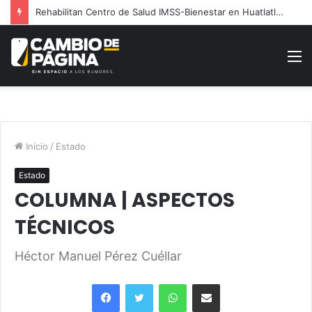
Rehabilitan Centro de Salud IMSS-Bienestar en Huatlatlauca
M
Inicio
/
Estado
Estado
COLUMNA | ASPECTOS
TÉCNICOS
Héctor Manuel Pérez Cuéllar
Facebook
Twitter
WhatsApp
Share via Email