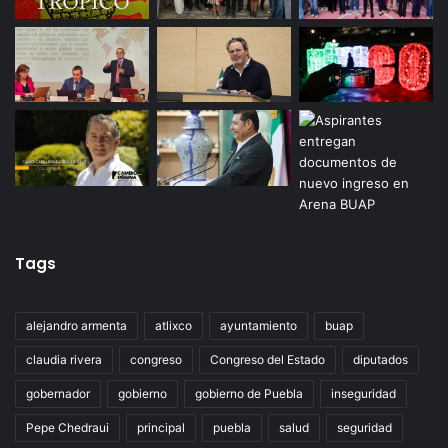
Tags
alejandro armenta
atlixco
ayuntamiento
buap
claudia rivera
congreso
Congreso del Estado
diputados
gobernador
gobierno
gobierno de Puebla
inseguridad
Pepe Chedraui
principal
puebla
salud
seguridad