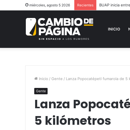
BUAP inicia ent
miércoles, agosto 5 2026
Recientes
INICIO
Inicio
/
Gente
/
Lanza Popocatépetl fumarola de 5 
Gente
Lanza Popocaté
5 kilómetros