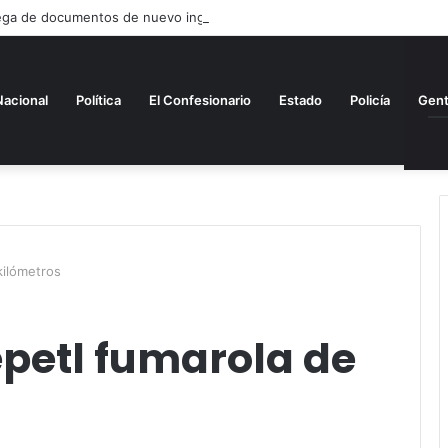
rega de documentos de nuevo ingreso
Nacional
Política
El Confesionario
Estado
Policía
Gen
kilómetros
petl fumarola de