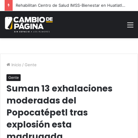
Rehabilitan Centro de Salud IMSS-Bienestar en Huatlatlauca
M
Inicio
/
Gente
Gente
Suman 13 exhalaciones
moderadas del
Popocatépetl tras
explosión esta
madrugada