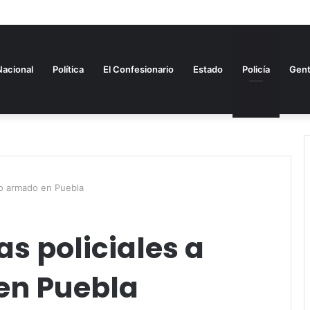
estudio sobre Alianza del Pacífico
Nacional
Política
El Confesionario
Estado
Policía
Gen
to armado en Puebla
s policiales a
en Puebla