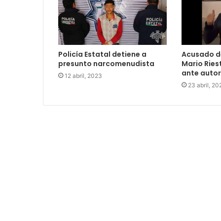
Policía Estatal detiene a
Acusado d
presunto narcomenudista
Mario Ries
ante auto
12 abril, 2023
23 abril, 20