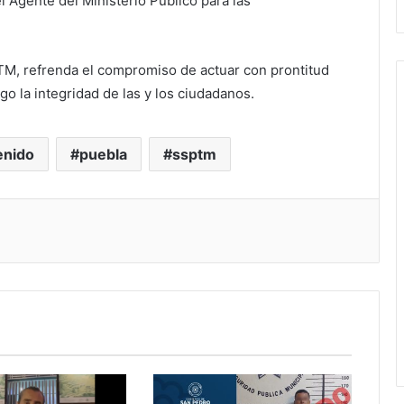
l Agente del Ministerio Público para las
TM, refrenda el compromiso de actuar con prontitud
go la integridad de las y los ciudadanos.
enido
puebla
ssptm