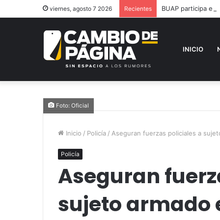
BUAP participa en 
viernes, agosto 7 2026
Recientes
INICIO
Foto: Oficial
Inicio
/
Policía
/
Aseguran fuerzas policiales a suje
Policía
Aseguran fuerza
sujeto armado 