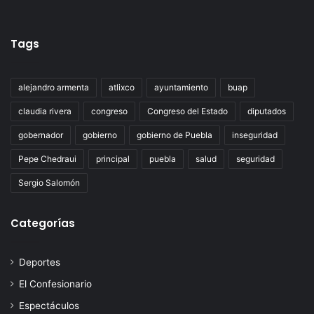
Tags
alejandro armenta
atlixco
ayuntamiento
buap
claudia rivera
congreso
Congreso del Estado
diputados
gobernador
gobierno
gobierno de Puebla
inseguridad
Pepe Chedraui
principal
puebla
salud
seguridad
Sergio Salomón
Categorías
Deportes
El Confesionario
Espectáculos