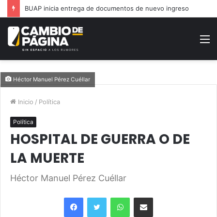
Moderniza Gobierno de la Ciudad alumbrado en Jardines San José
M
Héctor Manuel Pérez Cuéllar
Inicio
/
Política
Política
HOSPITAL DE GUERRA O DE
LA MUERTE
Héctor Manuel Pérez Cuéllar
Facebook
Twitter
WhatsApp
Share via Email