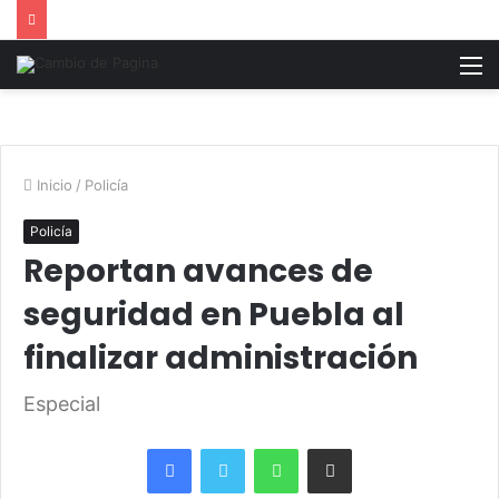
M
Inicio
/
Policía
Policía
Reportan avances de
seguridad en Puebla al
finalizar administración
Especial
Facebook
Twitter
WhatsApp
Share via Email