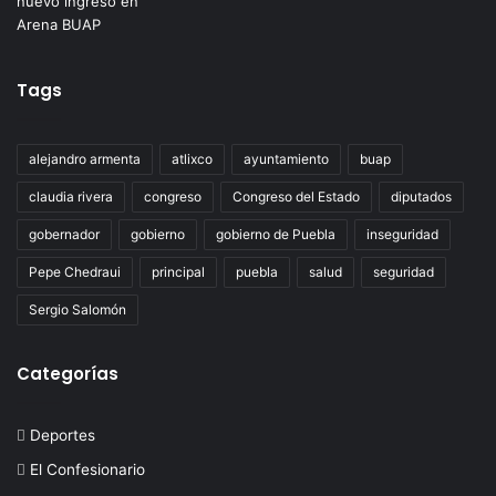
Tags
alejandro armenta
atlixco
ayuntamiento
buap
claudia rivera
congreso
Congreso del Estado
diputados
gobernador
gobierno
gobierno de Puebla
inseguridad
Pepe Chedraui
principal
puebla
salud
seguridad
Sergio Salomón
Categorías
Deportes
El Confesionario