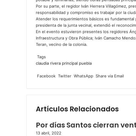
Por su parte, el regidor Iván Herrera Villagómez, pre
responsabilidad y compromiso es trabajar por la ciud
Atender los requerimientos básicos es fundamental p
presidenta de la junta vecinal, extendió el reconocim
En el evento estuvieron presentes los regidores Áng
Infraestructura y Obra Pública; Iván Camacho Mendo
Teran, vecino de la colonia.
Tags
claudia rivera
principal
puebla
Facebook
Twitter
WhatsApp
Share
via
Facebook
Twitter
WhatsApp
Share via Email
Email
Artículos Relacionados
Por días Santos cierran ven
13 abril, 2022