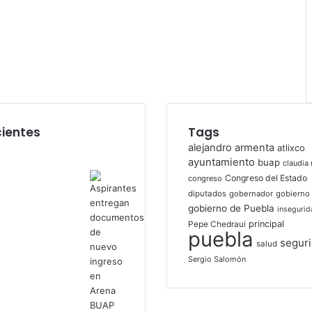
ientes
Tags
alejandro armenta
atlixco
ayuntamiento
buap
claudia 
Congreso del Estado
congreso
diputados
gobernador
gobierno
gobierno de Puebla
insegurid
principal
Pepe Chedraui
puebla
segur
salud
Sergio Salomón