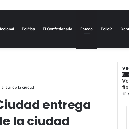
Nacional
Política
El Confesionario
Estado
Policía
Gen
Ve
Clo
Est
Ve
fi
 al sur de la ciudad
16 
 Ciudad entrega
de la ciudad