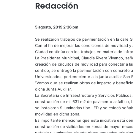
Redacción
Facebook
Twitter
WhatsApp
Share
via
Email
5 agosto, 2019
2:36 pm
Se realizaron trabajos de pavimentación en la calle G
Con el fin de mejorar las condiciones de movilidad y a
Ciudad continúa con los trabajos en materia de infra
La Presidenta Municipal, Claudia Rivera Vivanco, señ
creación de circuitos de movilidad para conectar a la
sentido, se entregó la pavimentación con concreto asf
Universidades, perteneciente a la junta auxiliar San
“Vemos que se realizan obras de impacto y beneficio 
dicha Junta Auxiliar.
La Secretaría de Infraestructura y Servicios Público
construcción de mil 631 m2 de pavimento asfaltico, 
se instalaron 9 luminarias tipo LED y se colocó señal
movilidad en dicha zona.
Es importante mencionar que esta iniciativa está den
construcción de vialidades en zonas de mayor neces
potable y luminarias, siendo obras pensadas principal