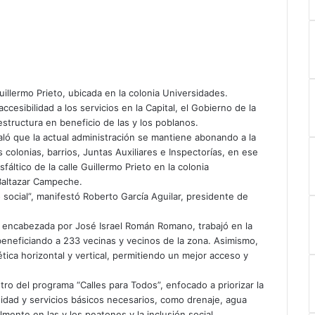
uillermo Prieto, ubicada en la colonia Universidades.
ccesibilidad a los servicios en la Capital, el Gobierno de la
estructura en beneficio de las y los poblanos.
aló que la actual administración se mantiene abonando a la
s colonias, barrios, Juntas Auxiliares e Inspectorías, en ese
áltico de la calle Guillermo Prieto en la colonia
 Baltazar Campeche.
social”, manifestó Roberto García Aguilar, presidente de
s, encabezada por José Israel Román Romano, trabajó en la
beneficiando a 233 vecinas y vecinos de la zona. Asimismo,
ética horizontal y vertical, permitiendo un mejor acceso y
tro del programa “Calles para Todos”, enfocado a priorizar la
idad y servicios básicos necesarios, como drenaje, agua
mente en las y los peatones y la inclusión social.