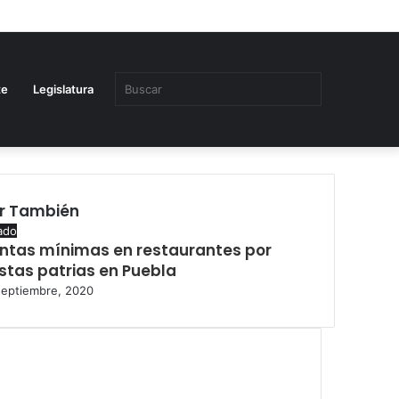
Buscar
te
Legislatura
r También
se
ado
ntas mínimas en restaurantes por
estas patrias en Puebla
septiembre, 2020