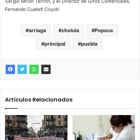
Sergio Mirón Terrón, y el Director de Giros Comerciales,
Fernando Cuatetl Coyotl.
arriaga
cholula
Popoca
principal
puebla
Artículos Relacionados