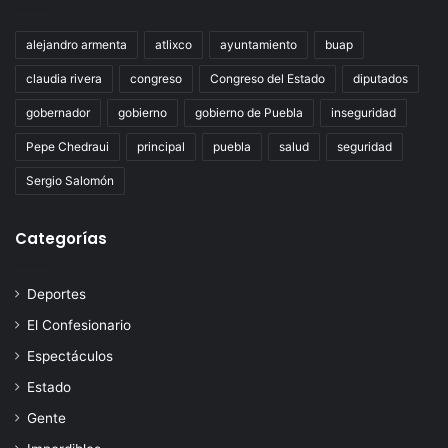
alejandro armenta
atlixco
ayuntamiento
buap
claudia rivera
congreso
Congreso del Estado
diputados
gobernador
gobierno
gobierno de Puebla
inseguridad
Pepe Chedraui
principal
puebla
salud
seguridad
Sergio Salomón
Categorías
Deportes
El Confesionario
Espectáculos
Estado
Gente