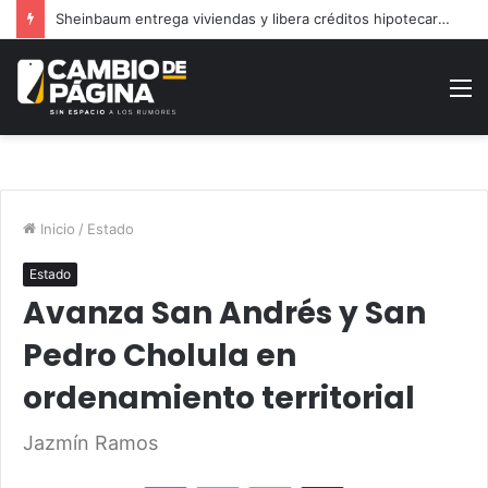
Sheinbaum entrega viviendas y libera créditos hipotecarios en Puebla
M
Inicio
/
Estado
Estado
Avanza San Andrés y San
Pedro Cholula en
ordenamiento territorial
Jazmín Ramos
Facebook
Twitter
WhatsApp
Share via Email