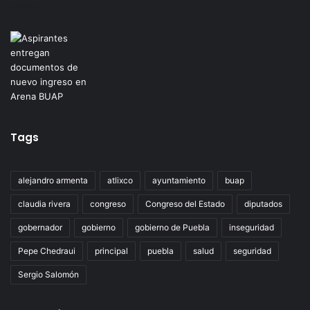
Tags
alejandro armenta
atlixco
ayuntamiento
buap
claudia rivera
congreso
Congreso del Estado
diputados
gobernador
gobierno
gobierno de Puebla
inseguridad
Pepe Chedraui
principal
puebla
salud
seguridad
Sergio Salomón