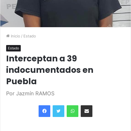
Inicio
/
Estado
Estado
Interceptan a 39
indocumentados en
Puebla
Por Jazmín RAMOS
Facebook
Twitter
WhatsApp
Share via Email